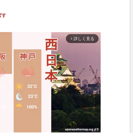
ばす
詳しく見る
arrow_forward_ios