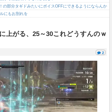
！の部分タギドみたいにボイスOFFにできるようにならんか
トルにもお別れを
ぐに上がる、25～30これどうすんのｗ
2