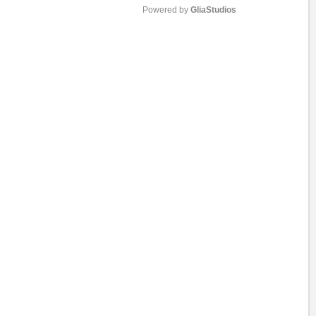
Powered by 
GliaStudios
M
u
t
e