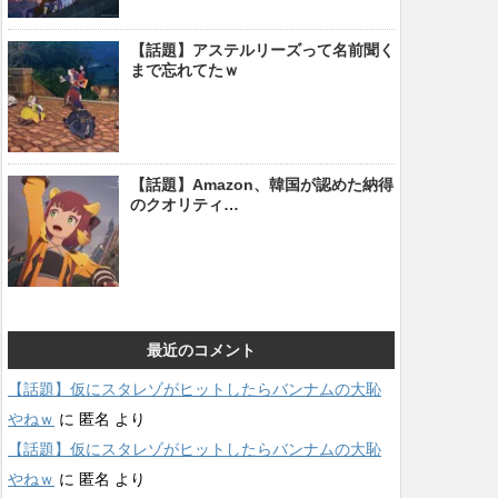
【話題】アステルリーズって名前聞く
まで忘れてたｗ
【話題】Amazon、韓国が認めた納得
のクオリティ…
最近のコメント
【話題】仮にスタレゾがヒットしたらバンナムの大恥
やねｗ
に
匿名
より
【話題】仮にスタレゾがヒットしたらバンナムの大恥
やねｗ
に
匿名
より